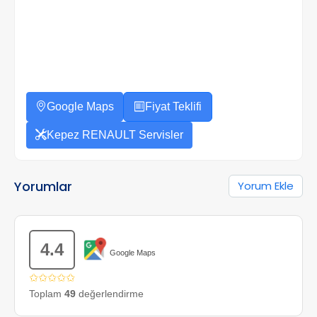
Google Maps
Fiyat Teklifi
Kepez RENAULT Servisler
Yorumlar
Yorum Ekle
4.4
Google Maps
✩✩✩✩✩
Toplam
49
değerlendirme