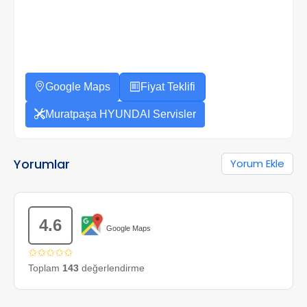
Google Maps
Fiyat Teklifi
Muratpaşa HYUNDAI Servisler
Yorumlar
Yorum Ekle
4.6
Google Maps
✩✩✩✩✩
Toplam
143
değerlendirme