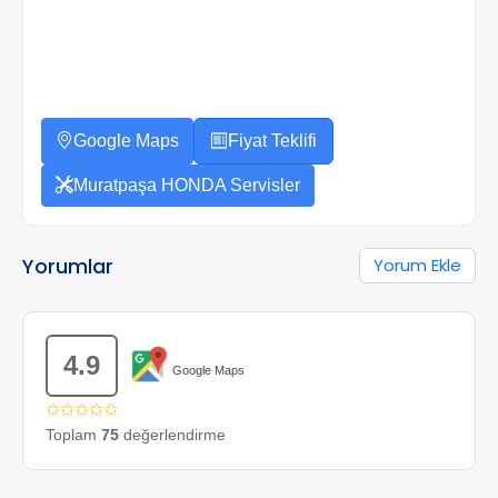
Google Maps
Fiyat Teklifi
Muratpaşa HONDA Servisler
Yorumlar
Yorum Ekle
4.9
Google Maps
✩✩✩✩✩
Toplam
75
değerlendirme