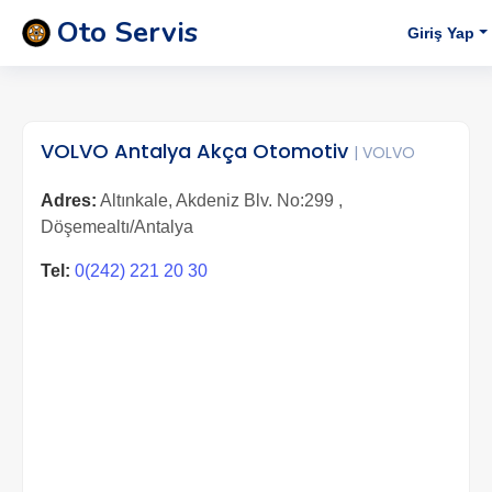
Oto Servis
Giriş Yap
VOLVO Antalya Akça Otomotiv
| VOLVO
Adres:
Altınkale, Akdeniz Blv. No:299 ,
Döşemealtı/Antalya
Tel:
0(242) 221 20 30