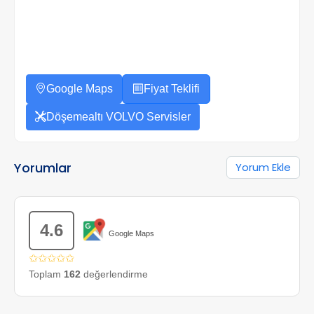
Google Maps
Fiyat Teklifi
Döşemealtı VOLVO Servisler
Yorumlar
Yorum Ekle
4.6
Google Maps
✩✩✩✩✩
Toplam
162
değerlendirme