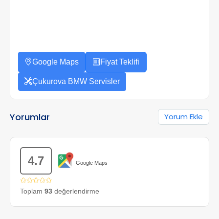
Google Maps
Fiyat Teklifi
Çukurova BMW Servisler
Yorumlar
Yorum Ekle
4.7
Google Maps
✩✩✩✩✩
Toplam
93
değerlendirme