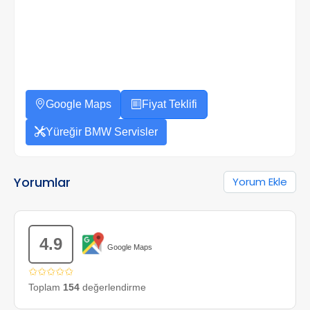
Google Maps
Fiyat Teklifi
Yüreğir BMW Servisler
Yorumlar
Yorum Ekle
4.9
Google Maps
✩✩✩✩✩
Toplam
154
değerlendirme