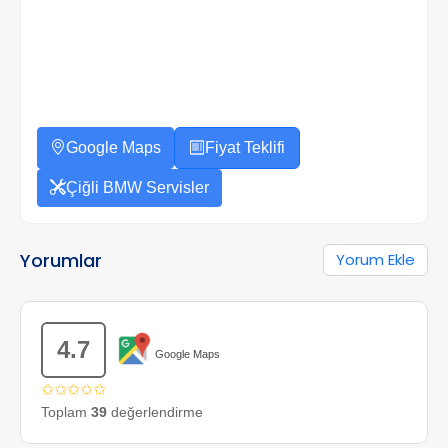
Google Maps
Fiyat Teklifi
Çiğli BMW Servisler
Yorumlar
Yorum Ekle
4.7
Google Maps
✩✩✩✩✩
Toplam
39
değerlendirme