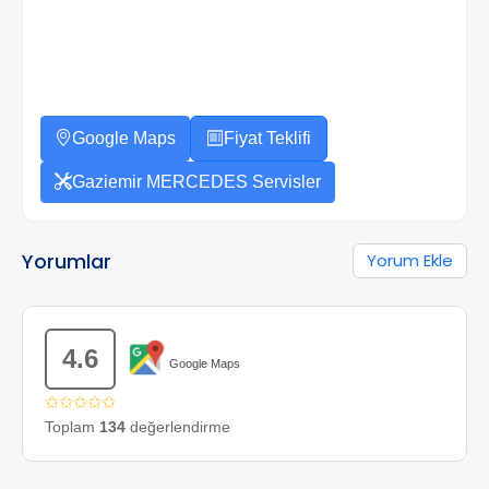
Google Maps
Fiyat Teklifi
Gaziemir MERCEDES Servisler
Yorumlar
Yorum Ekle
4.6
Google Maps
✩✩✩✩✩
Toplam
134
değerlendirme