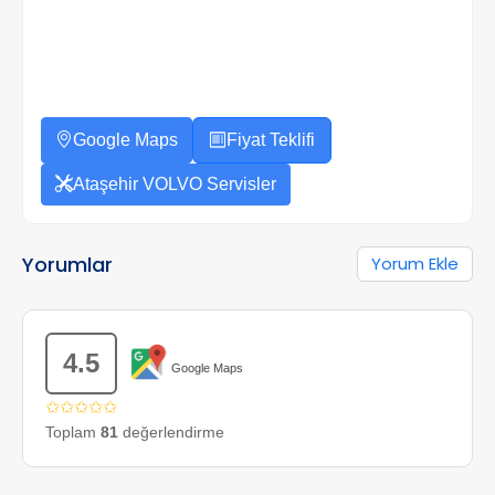
Google Maps
Fiyat Teklifi
Ataşehir VOLVO Servisler
Yorumlar
Yorum Ekle
4.5
Google Maps
✩✩✩✩✩
Toplam
81
değerlendirme