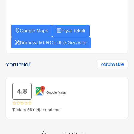
Google Maps
Fiyat Teklifi
Bornova MERCEDES Servisler
Yorumlar
Yorum Ekle
4.8
Google Maps
✩✩✩✩✩
Toplam
58
değerlendirme