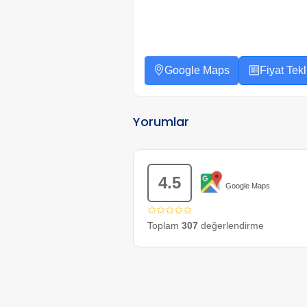
Google Maps
Fiyat Tekli
Yorumlar
4.5
Google Maps
✩✩✩✩✩
Toplam
307
değerlendirme