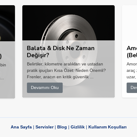
Balata & Disk Ne Zaman
Amo
Değişir?
(Be
)
Belirtiler, kilometre aralıkları ve ustadan
Amort
 bin
pratik ipuçları Kısa Özet: Neden Önemli?
araç 
Frenler, aracın en kritik güvenlik ...
uzar,
...
Devamını Oku
De
Ana Sayfa
|
Servisler
|
Blog
|
Gizlilik
|
Kullanım Koşulları