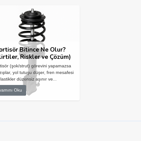
rtisör Bitince Ne Olur?
lirtiler, Riskler ve Çözüm)
isör (şok/strut) görevini yapamazsa
zıplar, yol tutuşu düşer, fren mesafesi
 lastikler düzensiz aşınır ve...
vamını Oku