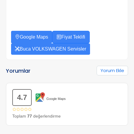
Google Maps
Fiyat Teklifi
Buca VOLKSWAGEN Servisler
Yorumlar
Yorum Ekle
4.7
Google Maps
✩✩✩✩✩
Toplam
77
değerlendirme