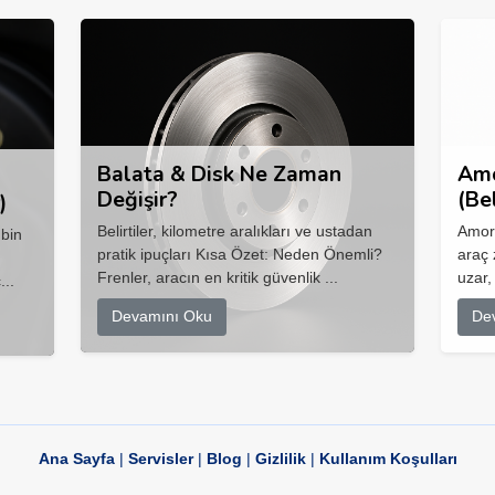
Balata & Disk Ne Zaman
Amo
Değişir?
(Be
)
Belirtiler, kilometre aralıkları ve ustadan
Amort
 bin
pratik ipuçları Kısa Özet: Neden Önemli?
araç 
Frenler, aracın en kritik güvenlik ...
uzar,
...
Devamını Oku
De
Ana Sayfa
|
Servisler
|
Blog
|
Gizlilik
|
Kullanım Koşulları