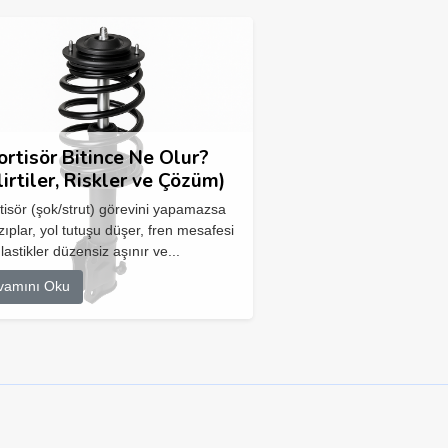
rtisör Bitince Ne Olur?
lirtiler, Riskler ve Çözüm)
isör (şok/strut) görevini yapamazsa
zıplar, yol tutuşu düşer, fren mesafesi
 lastikler düzensiz aşınır ve...
vamını Oku