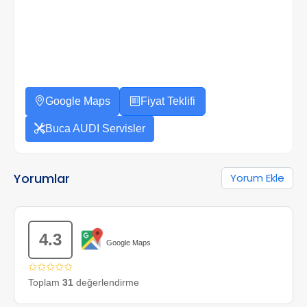
Google Maps
Fiyat Teklifi
Buca AUDI Servisler
Yorumlar
Yorum Ekle
4.3
Google Maps
✩✩✩✩✩
Toplam
31
değerlendirme