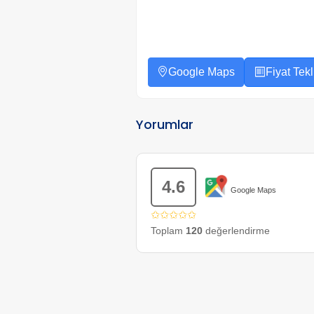
Google Maps
Fiyat Tekli
Yorumlar
4.6
Google Maps
✩✩✩✩✩
Toplam
120
değerlendirme