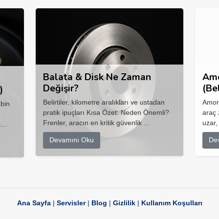
Balata & Disk Ne Zaman
Amo
Değişir?
(Be
)
Belirtiler, kilometre aralıkları ve ustadan
Amort
 bin
pratik ipuçları Kısa Özet: Neden Önemli?
araç 
Frenler, aracın en kritik güvenlik ...
uzar,
...
Devamını Oku
De
Ana Sayfa
|
Servisler
|
Blog
|
Gizlilik
|
Kullanım Koşulları