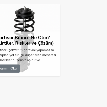
rtisör Bitince Ne Olur?
lirtiler, Riskler ve Çözüm)
isör (şok/strut) görevini yapamazsa
zıplar, yol tutuşu düşer, fren mesafesi
 lastikler düzensiz aşınır ve...
vamını Oku