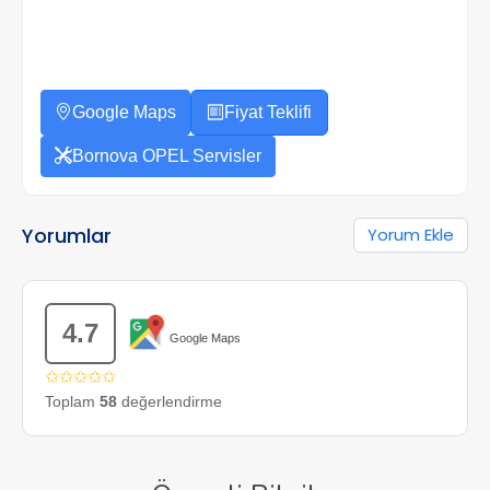
Google Maps
Fiyat Teklifi
Bornova OPEL Servisler
Yorumlar
Yorum Ekle
4.7
Google Maps
✩✩✩✩✩
Toplam
58
değerlendirme