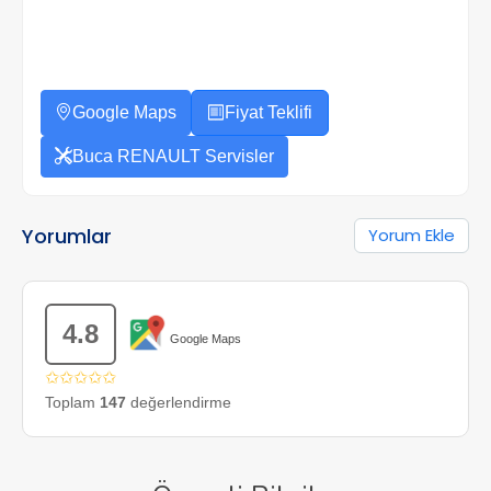
Google Maps
Fiyat Teklifi
Buca RENAULT Servisler
Yorumlar
Yorum Ekle
4.8
Google Maps
✩✩✩✩✩
Toplam
147
değerlendirme