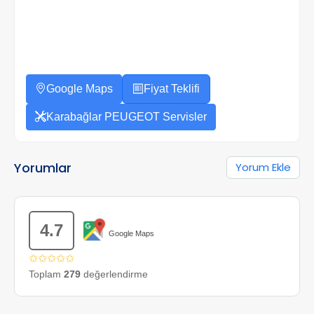
Google Maps
Fiyat Teklifi
Karabağlar PEUGEOT Servisler
Yorumlar
Yorum Ekle
4.7
Google Maps
✩✩✩✩✩
Toplam
279
değerlendirme