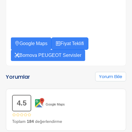
Google Maps
Fiyat Teklifi
Bornova PEUGEOT Servisler
Yorumlar
Yorum Ekle
4.5
Google Maps
✩✩✩✩✩
Toplam
184
değerlendirme