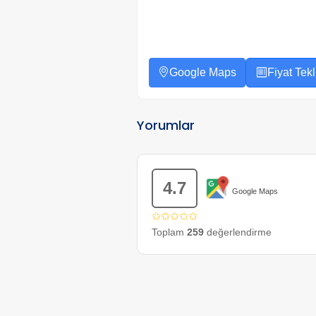
Google Maps
Fiyat Tekli
Yorumlar
4.7
Google Maps
✩✩✩✩✩
Toplam
259
değerlendirme