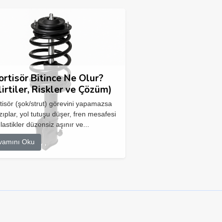
rtisör Bitince Ne Olur?
lirtiler, Riskler ve Çözüm)
isör (şok/strut) görevini yapamazsa
zıplar, yol tutuşu düşer, fren mesafesi
 lastikler düzensiz aşınır ve...
vamını Oku