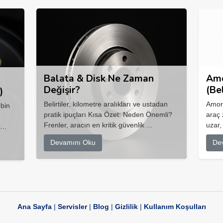
Balata & Disk Ne Zaman
Amo
Değişir?
(Be
)
Belirtiler, kilometre aralıkları ve ustadan
Amort
 bin
pratik ipuçları Kısa Özet: Neden Önemli?
araç 
Frenler, aracın en kritik güvenlik ...
uzar,
...
Devamını Oku
De
Ana Sayfa
|
Servisler
|
Blog
|
Gizlilik
|
Kullanım Koşulları