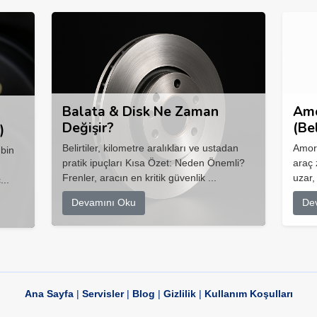
Balata & Disk Ne Zaman
Amo
Değişir?
(Be
)
Belirtiler, kilometre aralıkları ve ustadan
Amort
 bin
pratik ipuçları Kısa Özet: Neden Önemli?
araç 
Frenler, aracın en kritik güvenlik ...
uzar,
...
Devamını Oku
De
Ana Sayfa
|
Servisler
|
Blog
|
Gizlilik
|
Kullanım Koşulları