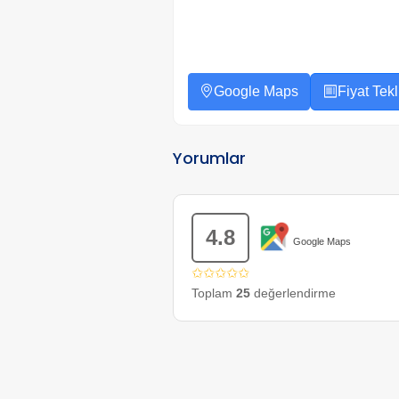
Google Maps
Fiyat Tekli
Yorumlar
4.8
Google Maps
✩✩✩✩✩
Toplam
25
değerlendirme