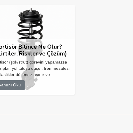
rtisör Bitince Ne Olur?
lirtiler, Riskler ve Çözüm)
isör (şok/strut) görevini yapamazsa
zıplar, yol tutuşu düşer, fren mesafesi
 lastikler düzensiz aşınır ve...
vamını Oku