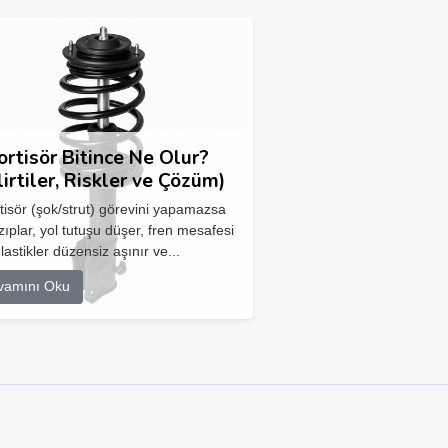
rtisör Bitince Ne Olur?
lirtiler, Riskler ve Çözüm)
isör (şok/strut) görevini yapamazsa
zıplar, yol tutuşu düşer, fren mesafesi
 lastikler düzensiz aşınır ve...
vamını Oku