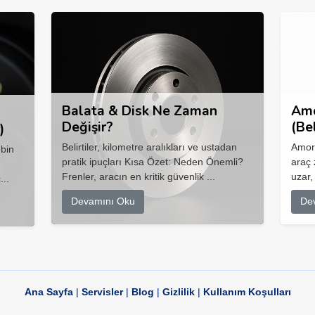
Balata & Disk Ne Zaman
Amo
Değişir?
(Be
)
Belirtiler, kilometre aralıkları ve ustadan
Amort
 bin
pratik ipuçları Kısa Özet: Neden Önemli?
araç 
Frenler, aracın en kritik güvenlik ...
uzar,
...
Devamını Oku
De
Ana Sayfa
|
Servisler
|
Blog
|
Gizlilik
|
Kullanım Koşulları