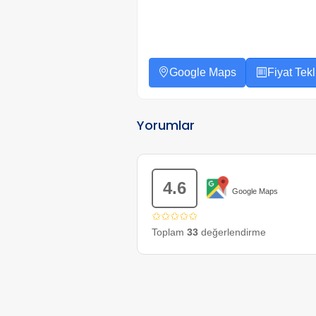
Google Maps
Fiyat Tekli
Yorumlar
4.6
Google Maps
✩✩✩✩✩
Toplam
33
değerlendirme