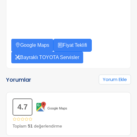
Google Maps
Fiyat Teklifi
Bayraklı TOYOTA Servisler
Yorumlar
Yorum Ekle
4.7
Google Maps
✩✩✩✩✩
Toplam
51
değerlendirme