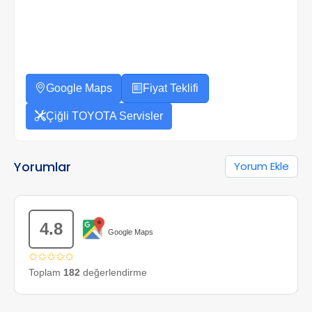
Google Maps
Fiyat Teklifi
Çiğli TOYOTA Servisler
Yorumlar
Yorum Ekle
4.8
Google Maps
✩✩✩✩✩
Toplam
182
değerlendirme