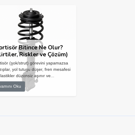
rtisör Bitince Ne Olur?
lirtiler, Riskler ve Çözüm)
isör (şok/strut) görevini yapamazsa
zıplar, yol tutuşu düşer, fren mesafesi
 lastikler düzensiz aşınır ve...
vamını Oku