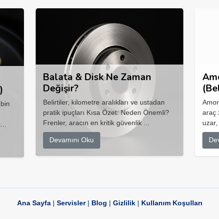
Balata & Disk Ne Zaman
Amo
Değişir?
(Be
)
Belirtiler, kilometre aralıkları ve ustadan
Amort
 bin
pratik ipuçları Kısa Özet: Neden Önemli?
araç 
Frenler, aracın en kritik güvenlik ...
uzar,
...
Devamını Oku
De
Ana Sayfa
|
Servisler
|
Blog
|
Gizlilik
|
Kullanım Koşulları