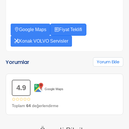
Google Maps
Fiyat Teklifi
Konak VOLVO Servisler
Yorumlar
Yorum Ekle
4.9
Google Maps
✩✩✩✩✩
Toplam
64
değerlendirme