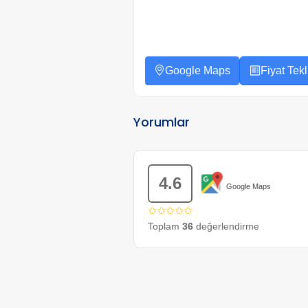
Google Maps
Fiyat Tekli
Yorumlar
4.6
Google Maps
✩✩✩✩✩
Toplam
36
değerlendirme