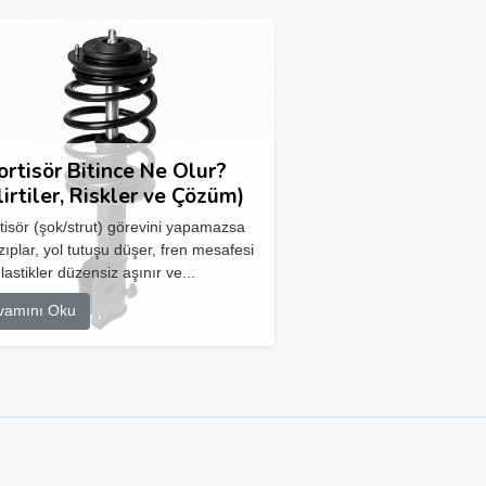
rtisör Bitince Ne Olur?
lirtiler, Riskler ve Çözüm)
isör (şok/strut) görevini yapamazsa
zıplar, yol tutuşu düşer, fren mesafesi
 lastikler düzensiz aşınır ve...
vamını Oku