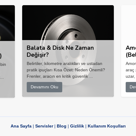
Balata & Disk Ne Zaman
Amo
Değişir?
(Be
)
Belirtiler, kilometre aralıkları ve ustadan
Amort
 bin
pratik ipuçları Kısa Özet: Neden Önemli?
araç 
Frenler, aracın en kritik güvenlik ...
uzar,
...
Devamını Oku
De
Ana Sayfa
|
Servisler
|
Blog
|
Gizlilik
|
Kullanım Koşulları