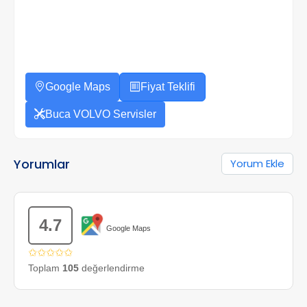
Google Maps
Fiyat Teklifi
Buca VOLVO Servisler
Yorumlar
Yorum Ekle
4.7
Google Maps
✩✩✩✩✩
Toplam
105
değerlendirme