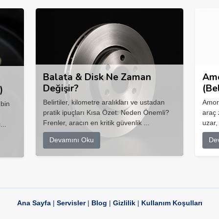
Balata & Disk Ne Zaman
Amo
Değişir?
(Be
)
Belirtiler, kilometre aralıkları ve ustadan
Amort
 bin
pratik ipuçları Kısa Özet: Neden Önemli?
araç 
Frenler, aracın en kritik güvenlik ...
uzar,
...
Devamını Oku
De
Ana Sayfa
|
Servisler
|
Blog
|
Gizlilik
|
Kullanım Koşulları