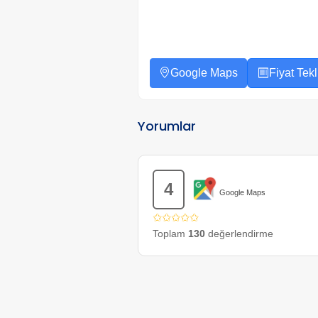
Google Maps
Fiyat Tekli
Yorumlar
4
Google Maps
✩✩✩✩✩
Toplam
130
değerlendirme