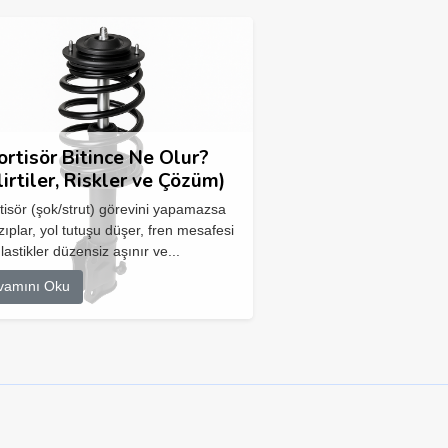
rtisör Bitince Ne Olur?
lirtiler, Riskler ve Çözüm)
isör (şok/strut) görevini yapamazsa
zıplar, yol tutuşu düşer, fren mesafesi
 lastikler düzensiz aşınır ve...
vamını Oku