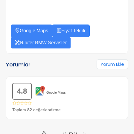
Google Maps
Fiyat Teklifi
Nilüfer BMW Servisler
Yorumlar
Yorum Ekle
4.8
Google Maps
✩✩✩✩✩
Toplam
82
değerlendirme