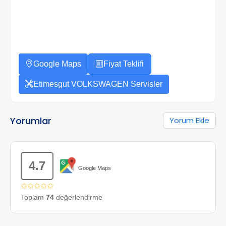
Google Maps
Fiyat Teklifi
Etimesgut VOLKSWAGEN Servisler
Yorumlar
Yorum Ekle
4.7
Google Maps
✩✩✩✩✩
Toplam
74
değerlendirme