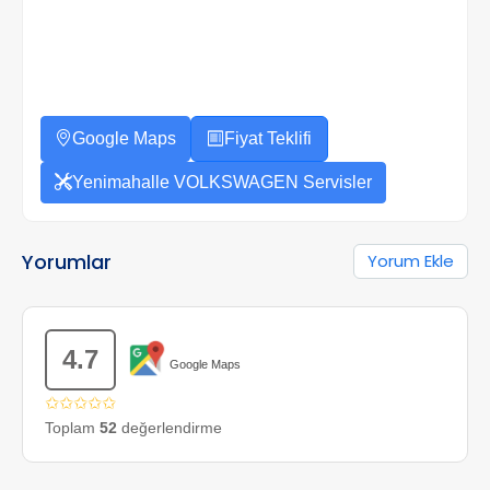
Google Maps
Fiyat Teklifi
Yenimahalle VOLKSWAGEN Servisler
Yorumlar
Yorum Ekle
4.7
Google Maps
✩✩✩✩✩
Toplam
52
değerlendirme