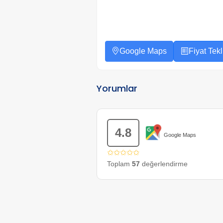
Google Maps
Fiyat Tekli
Yorumlar
4.8
Google Maps
✩✩✩✩✩
Toplam
57
değerlendirme