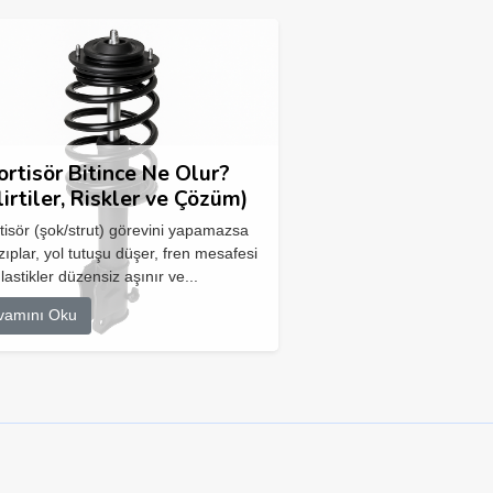
rtisör Bitince Ne Olur?
lirtiler, Riskler ve Çözüm)
isör (şok/strut) görevini yapamazsa
zıplar, yol tutuşu düşer, fren mesafesi
 lastikler düzensiz aşınır ve...
vamını Oku