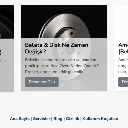
Balata & Disk Ne Zaman
Amo
Değişir?
(Be
)
Belirtiler, kilometre aralıkları ve ustadan
Amort
 bin
pratik ipuçları Kısa Özet: Neden Önemli?
araç 
Frenler, aracın en kritik güvenlik ...
uzar,
...
Devamını Oku
De
Ana Sayfa
|
Servisler
|
Blog
|
Gizlilik
|
Kullanım Koşulları