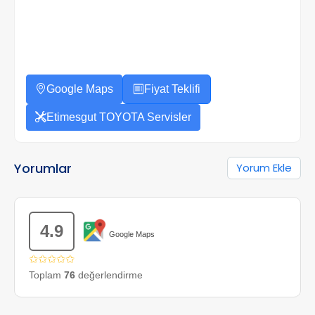
Google Maps
Fiyat Teklifi
Etimesgut TOYOTA Servisler
Yorumlar
Yorum Ekle
4.9
Google Maps
✩✩✩✩✩
Toplam
76
değerlendirme