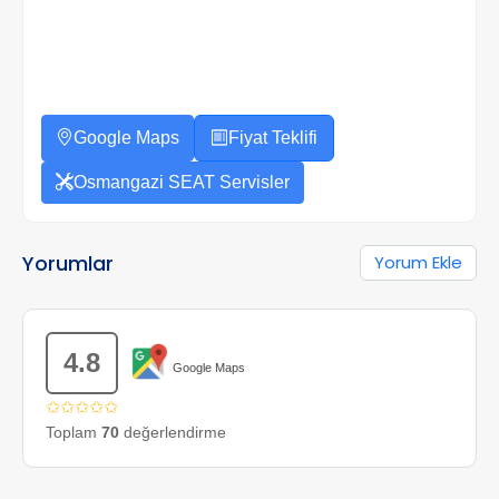
Google Maps
Fiyat Teklifi
Osmangazi SEAT Servisler
Yorumlar
Yorum Ekle
4.8
Google Maps
✩✩✩✩✩
Toplam
70
değerlendirme