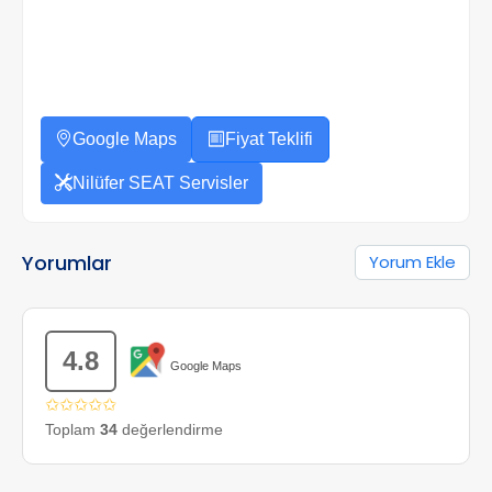
Google Maps
Fiyat Teklifi
Nilüfer SEAT Servisler
Yorumlar
Yorum Ekle
4.8
Google Maps
✩✩✩✩✩
Toplam
34
değerlendirme