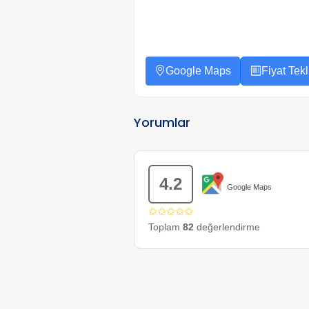
Google Maps
Fiyat Tekli
Yorumlar
4.2
Google Maps
✩✩✩✩✩
Toplam
82
değerlendirme