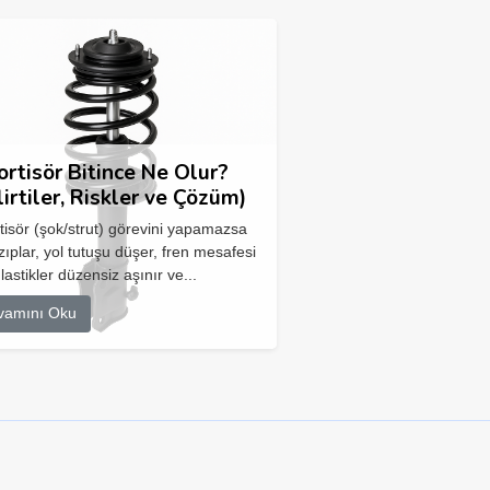
rtisör Bitince Ne Olur?
lirtiler, Riskler ve Çözüm)
isör (şok/strut) görevini yapamazsa
zıplar, yol tutuşu düşer, fren mesafesi
 lastikler düzensiz aşınır ve...
vamını Oku