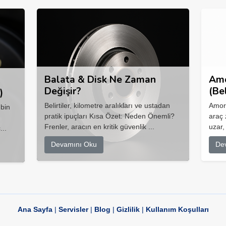
Balata & Disk Ne Zaman
Amo
Değişir?
(Be
)
Belirtiler, kilometre aralıkları ve ustadan
Amort
 bin
pratik ipuçları Kısa Özet: Neden Önemli?
araç 
Frenler, aracın en kritik güvenlik ...
uzar,
...
Devamını Oku
De
Ana Sayfa
|
Servisler
|
Blog
|
Gizlilik
|
Kullanım Koşulları