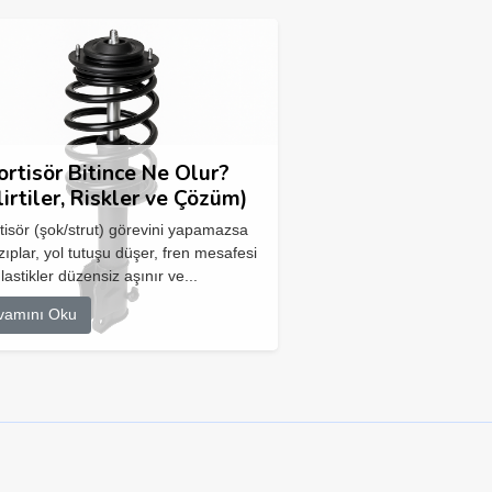
rtisör Bitince Ne Olur?
lirtiler, Riskler ve Çözüm)
isör (şok/strut) görevini yapamazsa
zıplar, yol tutuşu düşer, fren mesafesi
 lastikler düzensiz aşınır ve...
vamını Oku