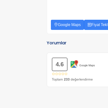
Google Maps
Fiyat Tekli
Yorumlar
4.6
Google Maps
✩✩✩✩✩
Toplam
233
değerlendirme