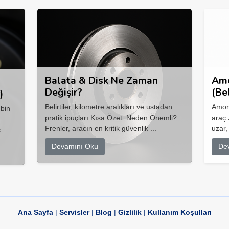
Balata & Disk Ne Zaman
Amo
Değişir?
(Be
)
Belirtiler, kilometre aralıkları ve ustadan
Amort
 bin
pratik ipuçları Kısa Özet: Neden Önemli?
araç 
Frenler, aracın en kritik güvenlik ...
uzar,
...
Devamını Oku
De
Ana Sayfa
|
Servisler
|
Blog
|
Gizlilik
|
Kullanım Koşulları