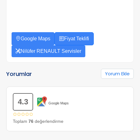
Google Maps
Fiyat Teklifi
Nilüfer RENAULT Servisler
Yorumlar
Yorum Ekle
4.3
Google Maps
✩✩✩✩✩
Toplam
76
değerlendirme