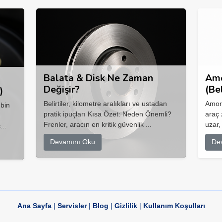
Balata & Disk Ne Zaman
Amo
Değişir?
(Be
)
Belirtiler, kilometre aralıkları ve ustadan
Amort
 bin
pratik ipuçları Kısa Özet: Neden Önemli?
araç 
Frenler, aracın en kritik güvenlik ...
uzar,
...
Devamını Oku
De
Ana Sayfa
|
Servisler
|
Blog
|
Gizlilik
|
Kullanım Koşulları