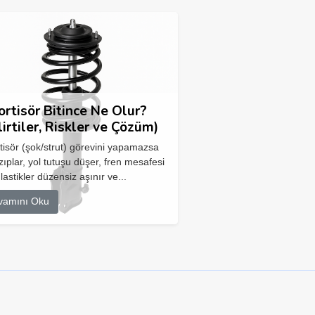
rtisör Bitince Ne Olur?
lirtiler, Riskler ve Çözüm)
isör (şok/strut) görevini yapamazsa
zıplar, yol tutuşu düşer, fren mesafesi
 lastikler düzensiz aşınır ve...
vamını Oku