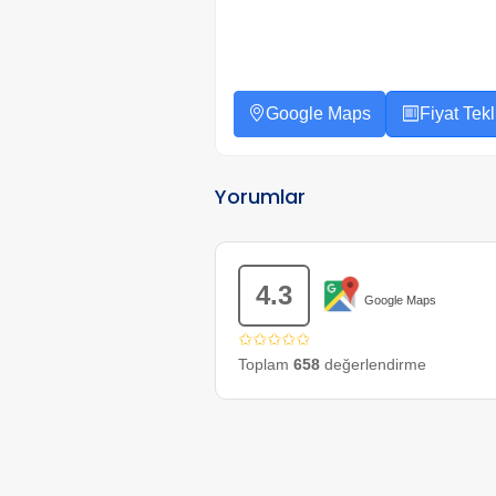
Google Maps
Fiyat Tekli
Yorumlar
4.3
Google Maps
✩✩✩✩✩
Toplam
658
değerlendirme