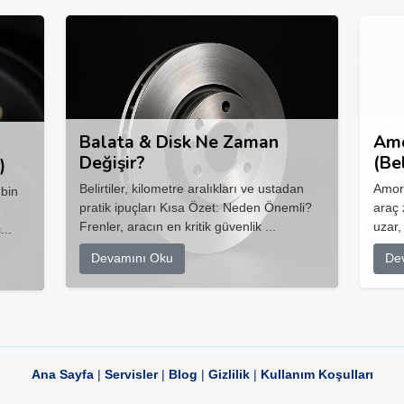
Balata & Disk Ne Zaman
Amo
Değişir?
(Be
)
Belirtiler, kilometre aralıkları ve ustadan
Amort
 bin
pratik ipuçları Kısa Özet: Neden Önemli?
araç 
Frenler, aracın en kritik güvenlik ...
uzar,
...
Devamını Oku
De
Ana Sayfa
|
Servisler
|
Blog
|
Gizlilik
|
Kullanım Koşulları