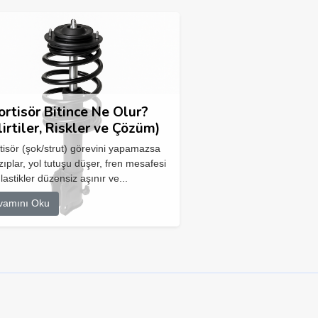
rtisör Bitince Ne Olur?
lirtiler, Riskler ve Çözüm)
isör (şok/strut) görevini yapamazsa
zıplar, yol tutuşu düşer, fren mesafesi
 lastikler düzensiz aşınır ve...
vamını Oku