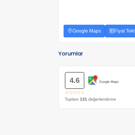
Google Maps
Fiyat Tekli
Yorumlar
4.6
Google Maps
✩✩✩✩✩
Toplam
131
değerlendirme