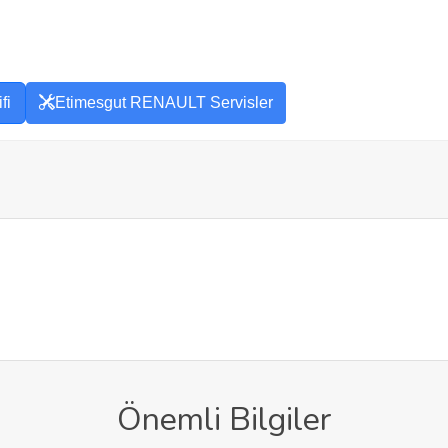
fi
Etimesgut RENAULT Servisler
Önemli Bilgiler