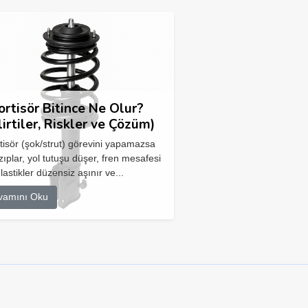
rtisör Bitince Ne Olur?
lirtiler, Riskler ve Çözüm)
isör (şok/strut) görevini yapamazsa
zıplar, yol tutuşu düşer, fren mesafesi
 lastikler düzensiz aşınır ve...
vamını Oku