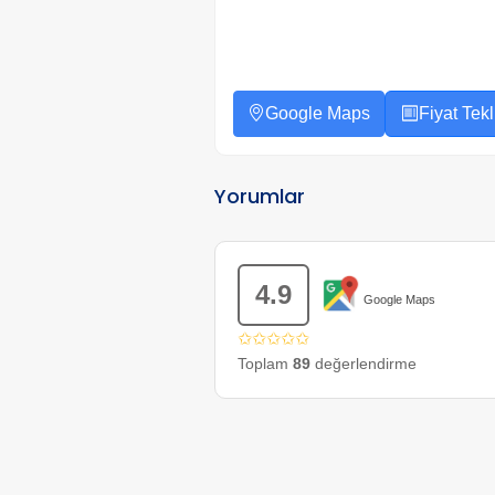
Google Maps
Fiyat Tekli
Yorumlar
4.9
Google Maps
✩✩✩✩✩
Toplam
89
değerlendirme