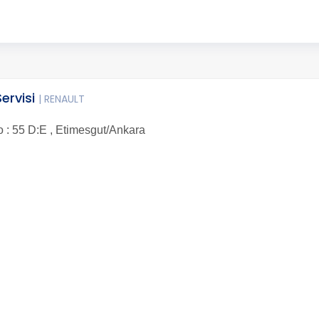
Servisi
| RENAULT
 : 55 D:E , Etimesgut/Ankara