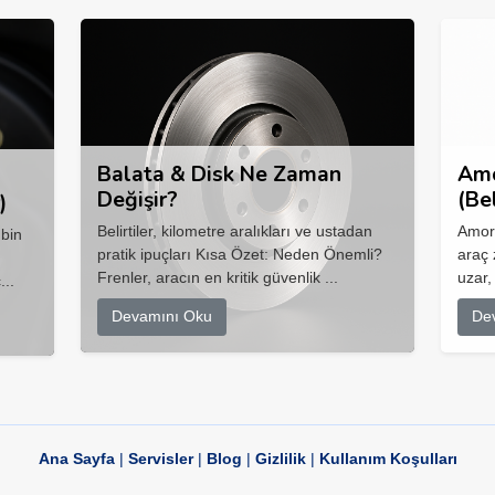
Balata & Disk Ne Zaman
Amo
Değişir?
(Be
)
Belirtiler, kilometre aralıkları ve ustadan
Amort
 bin
pratik ipuçları Kısa Özet: Neden Önemli?
araç 
Frenler, aracın en kritik güvenlik ...
uzar,
...
Devamını Oku
De
Ana Sayfa
|
Servisler
|
Blog
|
Gizlilik
|
Kullanım Koşulları