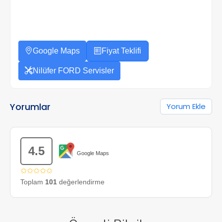
Google Maps
Fiyat Teklifi
Nilüfer FORD Servisler
Yorumlar
Yorum Ekle
4.5
Google Maps
✩✩✩✩✩
Toplam
101
değerlendirme