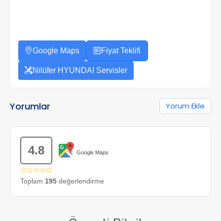
Google Maps
Fiyat Teklifi
Nilüfer HYUNDAI Servisler
Yorumlar
Yorum Ekle
4.8
Google Maps
✩✩✩✩✩
Toplam
195
değerlendirme