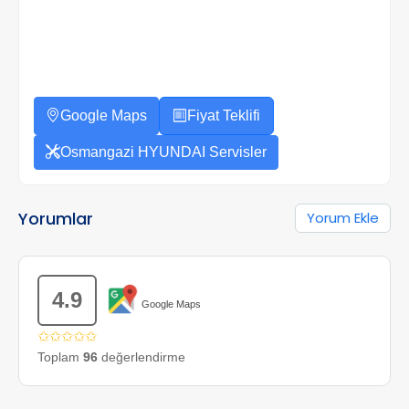
Google Maps
Fiyat Teklifi
Osmangazi HYUNDAI Servisler
Yorumlar
Yorum Ekle
4.9
Google Maps
✩✩✩✩✩
Toplam
96
değerlendirme