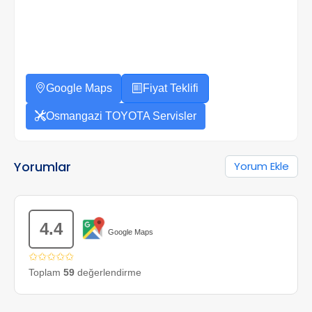
Google Maps
Fiyat Teklifi
Osmangazi TOYOTA Servisler
Yorumlar
Yorum Ekle
4.4
Google Maps
✩✩✩✩✩
Toplam
59
değerlendirme