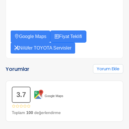
Google Maps
Fiyat Teklifi
Nilüfer TOYOTA Servisler
Yorumlar
Yorum Ekle
3.7
Google Maps
✩✩✩✩✩
Toplam
100
değerlendirme