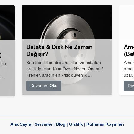
Balata & Disk Ne Zaman
Amo
Değişir?
(Be
)
Belirtiler, kilometre aralıkları ve ustadan
Amort
 bin
pratik ipuçları Kısa Özet: Neden Önemli?
araç 
Frenler, aracın en kritik güvenlik ...
uzar,
...
Devamını Oku
De
Ana Sayfa
|
Servisler
|
Blog
|
Gizlilik
|
Kullanım Koşulları