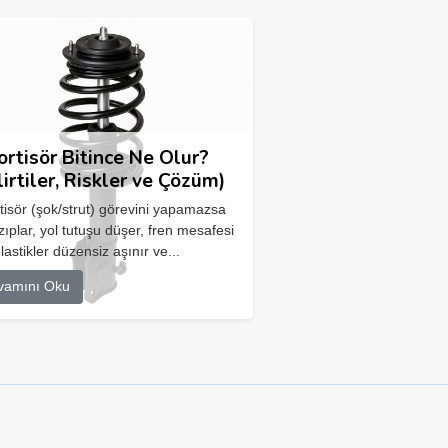
rtisör Bitince Ne Olur?
lirtiler, Riskler ve Çözüm)
isör (şok/strut) görevini yapamazsa
zıplar, yol tutuşu düşer, fren mesafesi
 lastikler düzensiz aşınır ve...
vamını Oku