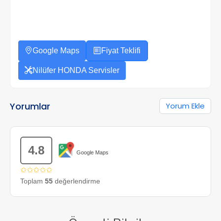
Google Maps
Fiyat Teklifi
Nilüfer HONDA Servisler
Yorumlar
Yorum Ekle
4.8
Google Maps
✩✩✩✩✩
Toplam
55
değerlendirme