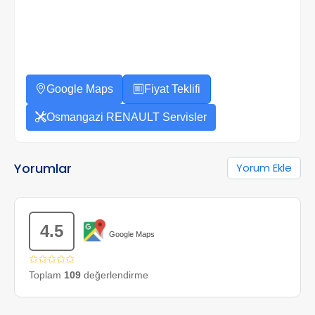
Google Maps
Fiyat Teklifi
Osmangazi RENAULT Servisler
Yorumlar
Yorum Ekle
4.5
Google Maps
✩✩✩✩✩
Toplam
109
değerlendirme